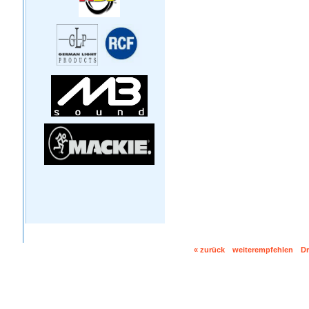
« zurück
weiterempfehlen
D