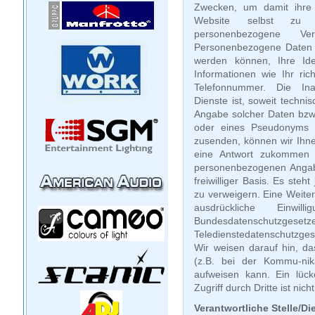
Zwecken, um damit ihre 
Website selbst zu 
personenbezogene Ve
Personenbezogene Daten s
werden können, Ihre Iden
Informationen wie Ihr ric
Telefonnummer. Die In
Dienste ist, soweit techn
Angabe solcher Daten bzw
oder eines Pseudonyms g
zusenden, können wir Ihn
eine Antwort zukommen l
personenbezogenen Angab
freiwilliger Basis. Es steh
zu verweigern. Eine Weiter
ausdrückliche Einwil
Bundesdatenschutz
Teledienstedatenschutzg
Wir weisen darauf hin, da
(z.B. bei der Kommu-nika
aufweisen kann. Ein lüc
Zugriff durch Dritte ist nich
Verantwortliche Stelle/Di