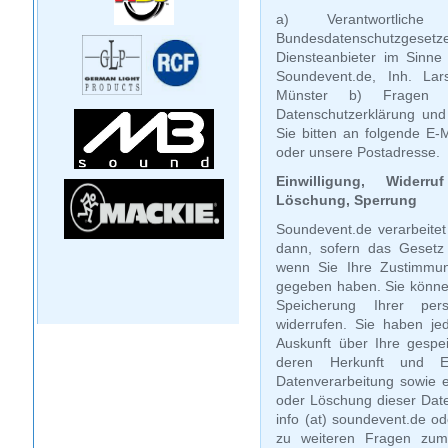
a) Verantwortli
Bundesdatenschutzg
Diensteanbieter im Sinne
Soundevent.de, Inh. Lar
Münster b) Fragen 
Datenschutzerklärung und
Sie bitten an folgende E-M
oder unsere Postadresse.
Einwilligung, Widerru
Löschung, Sperrung
Soundevent.de verarbeite
dann, sofern das Gesetz 
wenn Sie Ihre Zustimmun
gegeben haben. Sie können
Speicherung Ihrer per
widerrufen. Sie haben jed
Auskunft über Ihre gesp
deren Herkunft und 
Datenverarbeitung sowie e
oder Löschung dieser Daten
info (at) soundevent.de o
zu weiteren Fragen zu