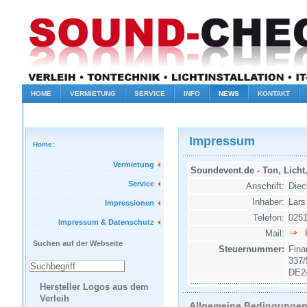
HOME
VERMIETUNG
SERVICE
INFO
NEWS
KONTAKT
Impressum
Home:
Vermietung
Soundevent.de - Ton, Lich
Service
Anschrift:
Diec
Inhaber:
Lars
Impressionen
Telefon:
0251
Impressum & Datenschutz
Mail:
Suchen auf der Webseite
Steuernummer:
Fina
337/
DE2
Hersteller Logos aus dem
Verleih
Allgemeine Bedingungen 