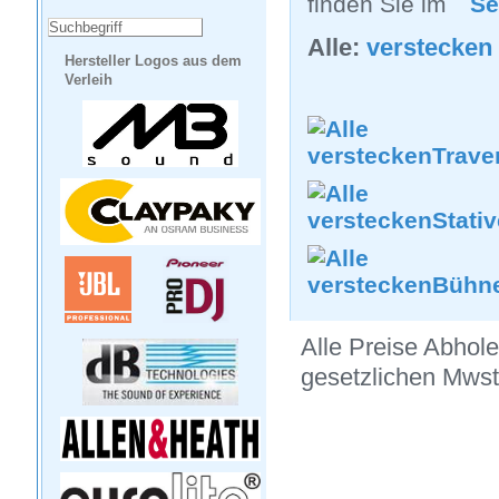
finden Sie im
Se
Alle:
verstecken
Hersteller Logos aus dem
Verleih
Trave
Stati
Bühne
Alle Preise Abhole
gesetzlichen Mws