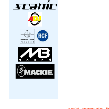
« zurück
weiterempfehlen
D