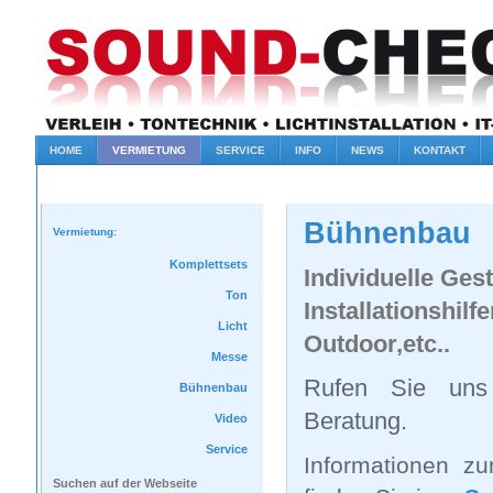
HOME
VERMIETUNG
SERVICE
INFO
NEWS
KONTAKT
Bühnenbau
Vermietung:
Komplettsets
Individuelle Ges
Ton
Installationshil
Licht
Outdoor,etc..
Messe
Rufen Sie uns
Bühnenbau
Beratung.
Video
Service
Informationen z
Suchen auf der Webseite